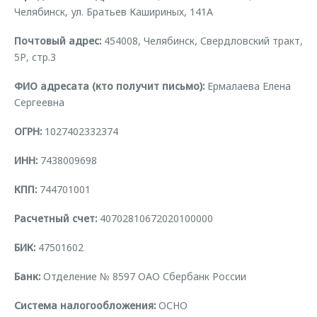
Страхование
Клиентская поддержка
Челябинск, ул. Братьев Кашириных, 141А
Обратная связь
Кредитный калькулятор
O&J Автоклуб
Почтовый адрес:
454008, Челябинск, Свердловский тракт,
5Р, стр.3
Аксессуары
Клуб владельцев OMODA
ФИО адресата (кто получит письмо):
Ермалаева Елена
Одежда и сувениры
Приложение O&J
Сергеевна
Оригинальные аксессуары
Аксессуары
Запчасти
ОГРН:
1027402332374
Одежда и сувениры
ИНН:
7438009698
Трейд-ин
Оригинальные аксессуары
Калькулятор трейд-ин
Запчасти
КПП:
744701001
Расчетный счет:
40702810672020100000
БИК:
47501602
Банк:
Отделение № 8597 ОАО Сбербанк России
Система налогообложения:
ОСНО