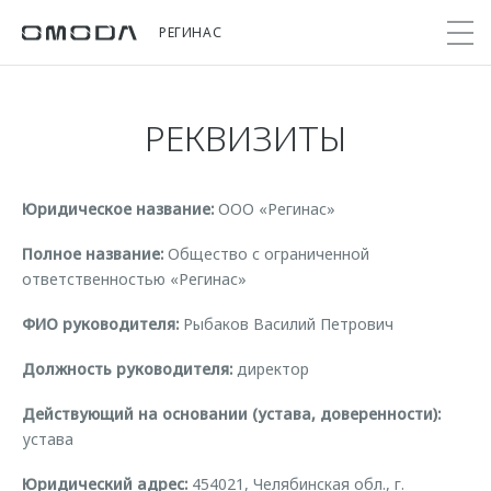
РЕГИНАС
РЕКВИЗИТЫ
Покупателям
Мир OMODA
Владельцам
Модели
Юридическое название:
ООО «Регинас»
C5
Выбор и покупка
Сервис
О бренде
от 2 299 000 ₽*
Сравнить комплектации
Записаться на сервис
Новости
Полное название:
Общество с ограниченной
ответственностью «Регинас»
Записаться на тест-драйв
Кузовной ремонт
Онлайн-сервисы
C7
Cпецпредложения
ФИО руководителя:
Рыбаков Василий Петрович
Поддержка
Приложение O&J
от 2 739 000 ₽*
Прайс-листы
Должность руководителя:
директор
Помощь на дороге
Клуб владельцев OMODA
OMODA Лизинг
Гарантия
Действующий на основании (устава, доверенности):
Бренд JAECOO
Кредит и страхование
Дополнительная техническая поддержка
устава
Правовая информация
Кредитные программы
Руководства по эксплуатации
Юридический адрес:
454021, Челябинская обл., г.