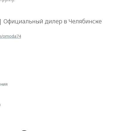
| Официальный дилер в Челябинске
om/omoda74
ения
ч