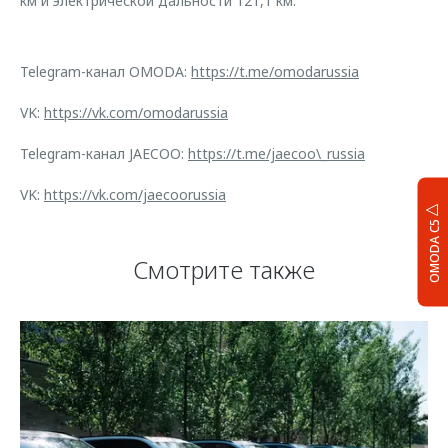
км и электрической дальности 121,1 км.
Telegram-канал OMODA:
https://t.me/omodarussia
VK:
https://vk.com/omodarussia
Telegram-канал JAECOO:
https://t.me/jaecoo\_russia
VK:
https://vk.com/jaecoorussia
OMODA C5
Смотрите также