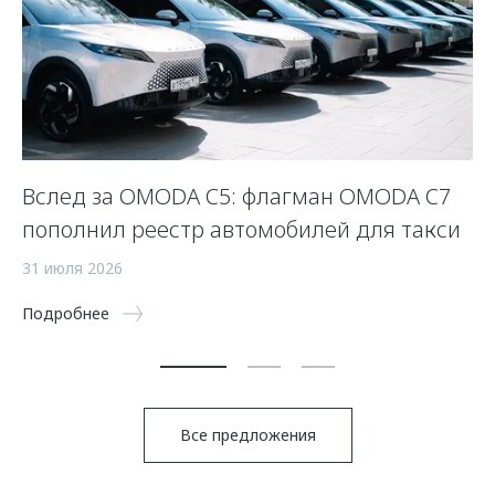
Вслед за OMODA C5: флагман OMODA C7
С
пополнил реестр автомобилей для такси
п
а
31 июля 2026
5 
Подробнее
По
Все предложения