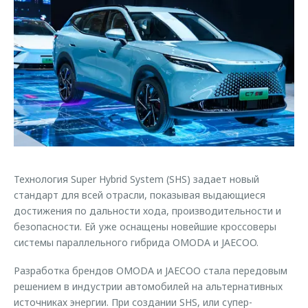
Страхование
Клиентская поддержка
Обратная связь
Кредитный калькулятор
O&J Автоклуб
Аксессуары
Клуб владельцев OMODA
Одежда и сувениры
Приложение O&J
Оригинальные аксессуары
Аксессуары
Запчасти
Одежда и сувениры
Трейд-ин
Оригинальные аксессуары
Технология Super Hybrid System (SHS) задает новый
Калькулятор трейд-ин
Запчасти
стандарт для всей отрасли, показывая выдающиеся
достижения по дальности хода, производительности и
безопасности. Ей уже оснащены новейшие кроссоверы
системы параллельного гибрида OMODA и JAECOO.
Разработка брендов OMODA и JAECOO стала передовым
решением в индустрии автомобилей на альтернативных
источниках энергии. При создании SHS, или супер-