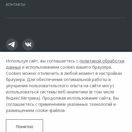
Москва, ул. Каланчевская, д. 27. Ген.лицензия ЦБ РФ № 1326 от
КОНТАКТЫ
16.01.2015. Предложение ограничено и не является публичной
офертой.
Используя сайт, вы соглашаетесь с
политикой обработки
данных
и использованием cookies вашего браузера.
Cookies можно отключить в любой момент в настройках
браузера. Для обеспечения оптимальной работы и
улучшения пользовательского опыта на сайте могут
использоваться системы веб-аналитики (в том числе
Горячая линия OMODA:
+7 (351) 211-66-11
Яндекс.Метрика). Продолжая использование сайта, Вы
соглашаетесь с применением указанных технологий и
© 2026 Регинас
размещением cookie-файлов.
Модельный ряд
Архивные модели
Контакты
Правовая информация
Понятно