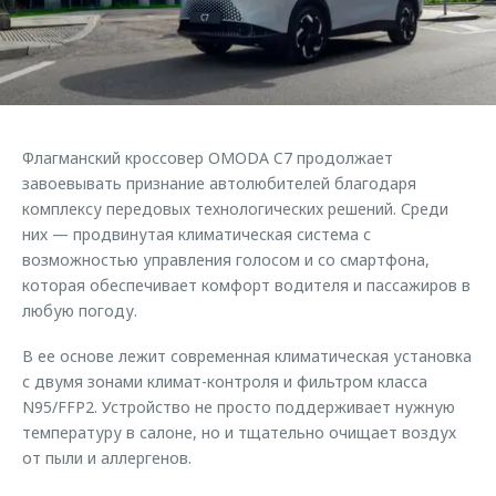
Страхование
Клиентская поддержка
Обратная связь
Кредитный калькулятор
O&J Автоклуб
Аксессуары
Клуб владельцев OMODA
Одежда и сувениры
Приложение O&J
Флагманский кроссовер OMODA C7 продолжает
Оригинальные аксессуары
завоевывать признание автолюбителей благодаря
Аксессуары
Запчасти
комплексу передовых технологических решений. Среди
Одежда и сувениры
них — продвинутая климатическая система с
Трейд-ин
Оригинальные аксессуары
возможностью управления голосом и со смартфона,
которая обеспечивает комфорт водителя и пассажиров в
Калькулятор трейд-ин
Запчасти
любую погоду.
В ее основе лежит современная климатическая установка
с двумя зонами климат-контроля и фильтром класса
N95/FFP2. Устройство не просто поддерживает нужную
температуру в салоне, но и тщательно очищает воздух
от пыли и аллергенов.