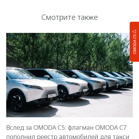
Смотрите также
OMODA C5
Вслед за OMODA C5: флагман OMODA C7
С
пополнил реестр автомобилей для такси
п