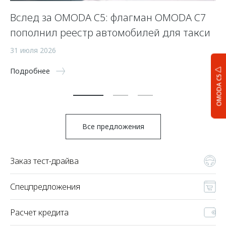
Вслед за OMODA C5: флагман OMODA C7
С
пополнил реестр автомобилей для такси
п
а
31 июля 2026
5 
Подробнее
OMODA C5
По
Все предложения
Заказ тест-драйва
Спецпредложения
Расчет кредита