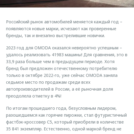
Страхование
Клиентская поддержка
Обратная связь
Кредитный калькулятор
O&J Автоклуб
Российский рынок автомобилей меняется каждый год –
Аксессуары
Клуб владельцев OMODA
появляются новые марки, исчезают как проверенные
бренды, так и внезапно выстрелившие новички.
Одежда и сувениры
Приложение O&J
Оригинальные аксессуары
2023 год для OMODA оказался невероятно успешным –
Аксессуары
удалось реализовать 41983 машины! Для сравнения, это в
Запчасти
Одежда и сувениры
33,9 раза больше чем в предыдущем периоде. Хотя
Трейд-ин
бренд был предложен отечественному потребителю
Оригинальные аксессуары
только в октябре 2022-го, уже сейчас OMODA заняла
Калькулятор трейд-ин
Запчасти
седьмое место по продажам среди всех
автопроизводителей в России, а её рыночная доля
преодолела отметку в 4%!
По итогам прошедшего года, безусловным лидером,
разошедшемся как горячие пирожки, стал футуристичный
фастбэк-кроссовер С5, который приобрели в количестве
35 841 экземпляр. Естественно, одной маркой бренд не