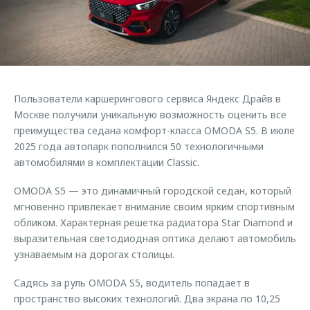
Страхование
Клиентская поддержка
Обратная связь
Кредитный калькулятор
O&J Автоклуб
Аксессуары
Клуб владельцев OMODA
Одежда и сувениры
Приложение O&J
Пользователи каршерингового сервиса Яндекс Драйв в
Оригинальные аксессуары
Москве получили уникальную возможность оценить все
Аксессуары
Запчасти
преимущества седана комфорт-класса OMODA S5. В июле
Одежда и сувениры
2025 года автопарк пополнился 50 технологичными
Трейд-ин
Оригинальные аксессуары
автомобилями в комплектации Classic.
Калькулятор трейд-ин
Запчасти
OMODA S5 — это динамичный городской седан, который
мгновенно привлекает внимание своим ярким спортивным
обликом. Характерная решетка радиатора Star Diamond и
выразительная светодиодная оптика делают автомобиль
узнаваемым на дорогах столицы.
Садясь за руль OMODA S5, водитель попадает в
пространство высоких технологий. Два экрана по 10,25