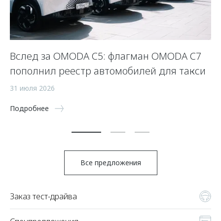
Вслед за OMODA C5: флагман OMODA C7
С
пополнил реестр автомобилей для такси
п
а
31 июля 2026
5 
Подробнее
По
Все предложения
Заказ тест-драйва