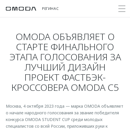
РЕГИНАС
OMODA ОБЪЯВЛЯЕТ О
Покупателям
Мир OMODA
Владельцам
Модели
СТАРТЕ ФИНАЛЬНОГО
ЭТАПА ГОЛОСОВАНИЯ ЗА
C5
Выбор и покупка
Сервис
О бренде
ЛУЧШИЙ ДИЗАЙН
от 2 299 000 ₽*
Сравнить комплектации
Записаться на сервис
Новости
ПРОЕКТ ФАСТБЭК-
Записаться на тест-драйв
Кузовной ремонт
Онлайн-сервисы
C7
КРОССОВЕРА OMODA C5
Cпецпредложения
Поддержка
Приложение O&J
от 2 739 000 ₽*
Прайс-листы
Помощь на дороге
Клуб владельцев OMODA
OMODA Лизинг
Москва, 4 октября 2023 года — марка OMODA объявляет
Гарантия
Бренд JAECOO
о начале народного голосования за звание победителя
Кредит и страхование
Дополнительная техническая поддержка
конкурса OMODA STUDENT CUP среди молодых
Правовая информация
Кредитные программы
Руководства по эксплуатации
специалистов со всей России, приложивших руки к