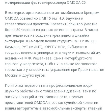
модернизации фастбэк-кроссовера OMODA C5.
Страхование
Клиентская поддержка
Обратная связь
Кредитный калькулятор
В конкурсе, организованном автомобильным брендом
O&J Автоклуб
OMODA совместно с МГТУ им. Н.Э. Баумана и
Аксессуары
Клуб владельцев OMODA
стратегическим проектом Креатех+, приняло участие
более 80 человек из разных регионов страны. В число
Одежда и сувениры
Приложение O&J
претендентов на создание креативного дизайна
Оригинальные аксессуары
экстерьера 3D-модели вошли студенты МГТУ им. Н.Э.
Аксессуары
Запчасти
Баумана, РУТ (МИИТ), ЮРГПУ НПИ, Сибирского
Одежда и сувениры
государственного университета науки и технологий им.
Трейд-ин
Оригинальные аксессуары
академика М.Ф. Решетнева, Санкт-Петербургского
горного университета, СПбГПУ, а также Московского
Калькулятор трейд-ин
Запчасти
городского университета управления при Правительстве
Москвы и других вузов.
По итогам первого этапа профессиональное жюри
изучило работы как с точки зрения дизайна, так и по
части инноваций и технологичности. Помимо
представителей OMODA в состав судейской коллегии
вошли авторитетные автомобильные эксперты: главный