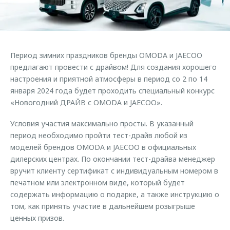
Страхование
Клиентская поддержка
Обратная связь
Кредитный калькулятор
O&J Автоклуб
Аксессуары
Клуб владельцев OMODA
Период зимних праздников бренды OMODA и JAECOO
Одежда и сувениры
Приложение O&J
предлагают провести с драйвом! Для создания хорошего
Оригинальные аксессуары
настроения и приятной атмосферы в период со 2 по 14
Аксессуары
января 2024 года будет проходить специальный конкурс
Запчасти
«Новогодний ДРАЙВ с OMODA и JAECOO».
Одежда и сувениры
Трейд-ин
Оригинальные аксессуары
Условия участия максимально просты. В указанный
Калькулятор трейд-ин
Запчасти
период необходимо пройти тест-драйв любой из
моделей брендов OMODA и JAECOO в официальных
дилерских центрах. По окончании тест-драйва менеджер
вручит клиенту сертификат с индивидуальным номером в
печатном или электронном виде, который будет
содержать информацию о подарке, а также инструкцию о
том, как принять участие в дальнейшем розыгрыше
ценных призов.