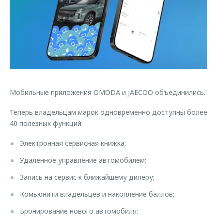
Страхование
Клиентская поддержка
Обратная связь
Кредитный калькулятор
O&J Автоклуб
Аксессуары
Клуб владельцев OMODA
Одежда и сувениры
Приложение O&J
Оригинальные аксессуары
Аксессуары
Запчасти
Мобильные приложения OMODA и JAECOO объединились.
Одежда и сувениры
Трейд-ин
Теперь владельцам марок одновременно доступны более
Оригинальные аксессуары
40 полезных функций:
Калькулятор трейд-ин
Запчасти
Электронная сервисная книжка;
Удаленное управление автомобилем;
Запись на сервис к ближайшему дилеру;
Комьюнити владельцев и накопление баллов;
Бронирование нового автомобиля;