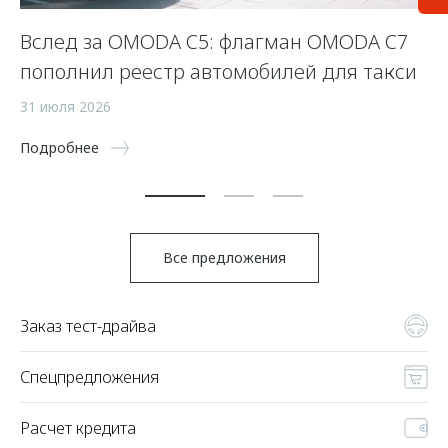
Вслед за OMODA C5: флагман OMODA C7
С
пополнил реестр автомобилей для такси
п
а
31 июля 2026
5 
Подробнее
По
Все предложения
Заказ тест-драйва
Спецпредложения
Расчет кредита