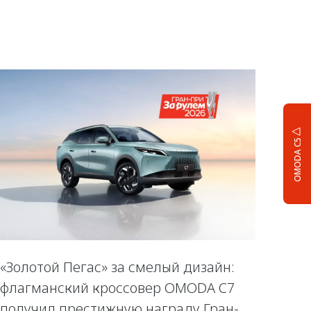
OMODA C5
«Золотой Пегас» за смелый дизайн:
флагманский кроссовер OMODA C7
получил престижную награду Гран-