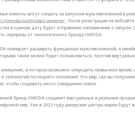
ные клиенты могут следить за запуском мультивселенной в реа
ps://omoda.ru/omoda/o-universe/
. После регистрации на вебсайт
ства в нужную дату будет отправлено напоминание о запуске O
ать сюрпризы от технологичного бренда OMODA.
A планирует расширять функционал мультивселенной, а линей
торыми также можно будет познакомиться, посетив виртуально
е измерение, в котором возможно опередить привычное время, 
 и технологий последнего поколения. Это мир, где мы получаем
я, чтобы создавать нечто совершенно новое.
енной бренд OMODA соединит виртуальные и реальные продажи
цифровой мир. Уже в 2023 году дилерские центры марки будут в