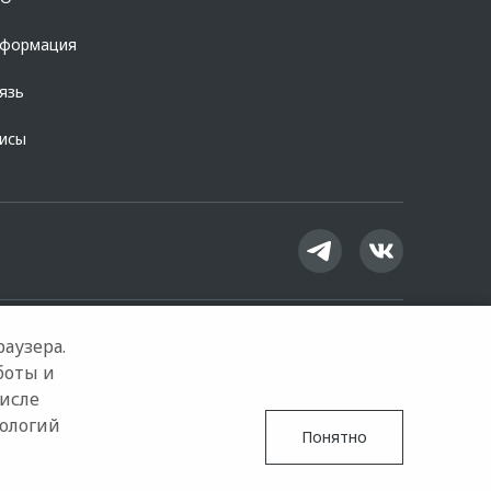
нформация
язь
висы
аузера.
боты и
числе
Google Play
App Store
нологий
Понятно