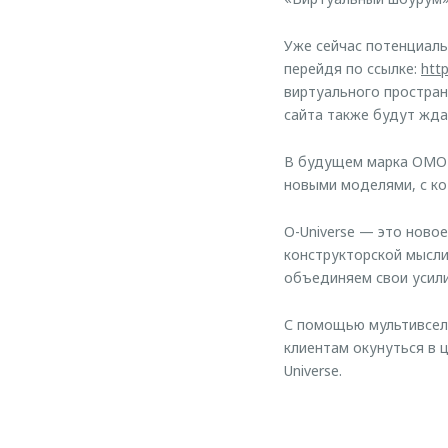
Уже сейчас потенциаль
перейдя по ссылке:
htt
виртуального простран
сайта также будут жд
В будущем марка OMOD
новыми моделями, с ко
O-Universe — это ново
конструкторской мысли
объединяем свои усили
С помощью мультивсел
клиентам окунуться в 
Universe.