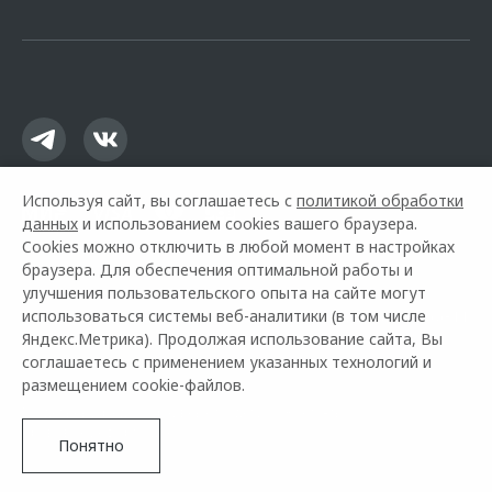
офертой.
Используя сайт, вы соглашаетесь с
политикой обработки
данных
и использованием cookies вашего браузера.
Cookies можно отключить в любой момент в настройках
браузера. Для обеспечения оптимальной работы и
улучшения пользовательского опыта на сайте могут
использоваться системы веб-аналитики (в том числе
Горячая линия OMODA:
+7 (351) 211-66-11
Яндекс.Метрика). Продолжая использование сайта, Вы
соглашаетесь с применением указанных технологий и
© 2026 Регинас
размещением cookie-файлов.
Модельный ряд
Архивные модели
Контакты
Правовая информация
Понятно