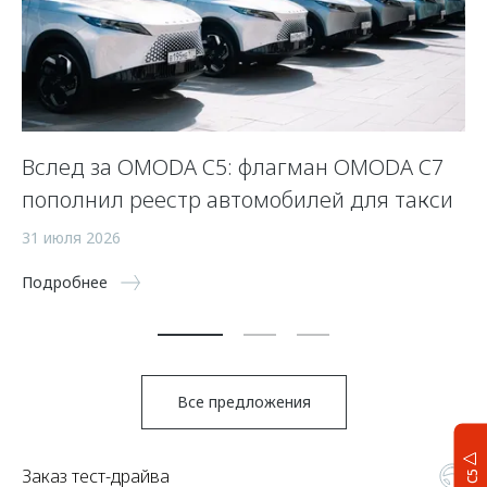
Вслед за OMODA C5: флагман OMODA C7
С
пополнил реестр автомобилей для такси
п
а
31 июля 2026
5 
Подробнее
По
Все предложения
Заказ тест-драйва