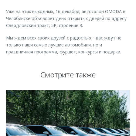
Страхование
Клиентская поддержка
Обратная связь
Уже на этих выходных, 16 декабря, автосалон OMODA в
Кредитный калькулятор
O&J Автоклуб
Челябинске объявляет день открытых дверей по адресу
Свердловский тракт, 5Р, строение 3.
Аксессуары
Клуб владельцев OMODA
Одежда и сувениры
Приложение O&J
Мы ждем всех своих друзей с радостью – вас ждут не
только наши самые лучшие автомобили, но и
Оригинальные аксессуары
Аксессуары
праздничная программа, фуршет, конкурсы и подарки.
Запчасти
Одежда и сувениры
Трейд-ин
Оригинальные аксессуары
Смотрите также
Калькулятор трейд-ин
Запчасти