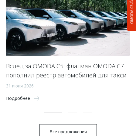
OMODA C5
Вслед за OMODA C5: флагман OMODA C7
С
пополнил реестр автомобилей для такси
п
а
31 июля 2026
5 
Подробнее
По
Все предложения