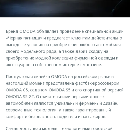
Страхование
Клиентская поддержка
Обратная связь
Кредитный калькулятор
O&J Автоклуб
Аксессуары
Клуб владельцев OMODA
Бренд OMODA объявляет проведение специальной акции
Одежда и сувениры
Приложение O&J
«Черная пятница» и предлагает клиентам действительно
Оригинальные аксессуары
выгодные условия на приобретение любого автомобиля
Аксессуары
своего модельного ряда, а также дарит скидку на
Запчасти
приобретение модной коллекции фирменной одежды и
Одежда и сувениры
аксессуаров в собственном интернет-магазине.
Трейд-ин
Оригинальные аксессуары
Калькулятор трейд-ин
Запчасти
Продуктовая линейка OMODA на российском рынке в
настоящий момент представлена фастбэк-кроссовером
OMODA C5, седаном OMODA S5 и его спортивной версией
OMODA S5 GT. Отличительными чертами данных
автомобилей являются уникальный фирменный дизайн,
современные технологии, а также гарантированный
комфорт и безопасность водителя и пассажиров.
Самая доступная модель, технологичный городской