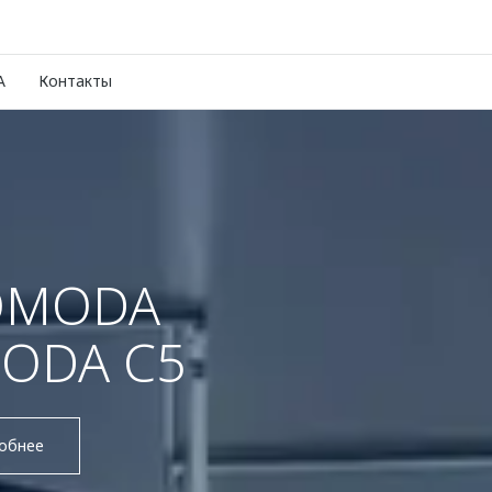
A
Контакты
OMODA
ODA C5
обнее